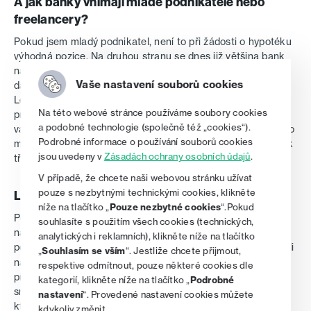
A jak banky vnímají mladé podnikatele nebo
freelancery?
Pokud jsem mladý podnikatel, není to při žádosti o hypotéku
výhodná pozice. Na druhou stranu se dnes již většina bank
naučila přistupovat k podnikatelům jinak. Minimálně jedno
Vaše nastavení souborů cookies
daňové přiznání banka chtít bude, s tím musíme počítat.
Lepší je samozřejmě mít dvě za sebou, kde je patrný
Na této webové stránce používáme soubory cookies
progresivní růst, k tomu banka přistupuje lépe. Nejlepší
a podobné technologie (společně též „cookies“).
variantou je se poradit, ukázat příjmy a s poradcem si říci, co
Podrobné informace o používání souborů cookies
mohu udělat pro to, abych hypotéku dostal když ne nyní, tak
jsou uvedeny v
Zásadách ochrany osobních údajů
.
třeba příští rok.
V případě, že chcete naši webovou stránku užívat
pouze s nezbytnými technickými cookies, klikněte
Lze si schválení hypotéky ještě nějak „pojistit“?
níže na tlačítko „
Pouze nezbytné cookies
“.Pokud
Pokud máte vybranou nemovitost, je třeba rychle zjistit, jak
souhlasíte s použitím všech cookies (technických,
na tom jste. Zda vám banka poskytne úvěr. To zjistíte
analytických i reklamních), klikněte níže na tlačítko
pomocí
hypoteční kalkulačky
.
Online se rychle dozvíte, jestli
„
Souhlasím se vším
“. Jestliže chcete přijmout,
na požadovanou úvěrovou částku vůbec dosáhnete. V
respektive odmítnout, pouze některé cookies dle
případě kladného výsledku hypoteční kalkulačka přehledně
kategorií, klikněte níže na tlačítko „
Podrobné
srovná nejvýhodnější nabídky a pomůže při rozhodování,
nastavení
“. Provedené nastavení cookies můžete
kterou banku oslovit. Ne vždy totiž platí, že nejlepší nabídku
kdykoliv změnit.