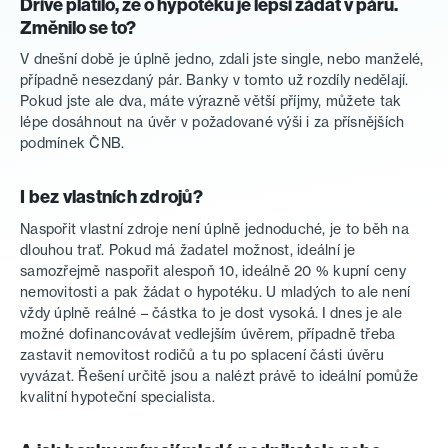
Dříve platilo, že o hypotéku je lepší žádat v páru.
Změnilo se to?
V dnešní době je úplně jedno, zdali jste single, nebo manželé,
případně nesezdaný pár. Banky v tomto už rozdíly nedělají.
Pokud jste ale dva, máte výrazně větší příjmy, můžete tak
lépe dosáhnout na úvěr v požadované výši i za přísnějších
podmínek ČNB.
I bez vlastních zdrojů?
Naspořit vlastní zdroje není úplně jednoduché, je to běh na
dlouhou trať. Pokud má žadatel možnost, ideální je
samozřejmě naspořit alespoň 10, ideálně 20 % kupní ceny
nemovitosti a pak žádat o hypotéku. U mladých to ale není
vždy úplně reálné – částka to je dost vysoká. I dnes je ale
možné dofinancovávat vedlejším úvěrem, případně třeba
zastavit nemovitost rodičů a tu po splacení části úvěru
vyvázat. Řešení určitě jsou a nalézt právě to ideální pomůže
kvalitní hypoteční specialista.