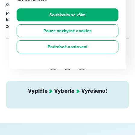
dostanete od vaší „domovské“ banky.
Pokud jsou příjmy, v porovnání s cenou nemovitosti, nízké,
Souhlasím se vším
kalkulačka na tento fakt hned upozorní a ušetří tak
zdlouhavý proces dotazování po bankách.
Pouze nezbytné cookies
Podrobné nastavení
Hodnocení:
Vyplňte
Vyberte
Vyřešeno!