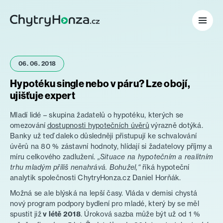
Pojištění
06. 06. 2018
Hypotéka
Hypotéku single nebo v páru? Lze obojí,
ujišťuje expert
Investice
Mladí lidé – skupina žadatelů o hypotéku, kterých se
omezování
dostupnosti hypotečních úvěrů
výrazně dotýká.
Penze
Banky už teď daleko důsledněji přistupují ke schvalování
úvěrů na 80 % zástavní hodnoty, hlídají si žadatelovy příjmy a
Blog
míru celkového zadlužení.
„Situace na hypotečním a realitním
trhu mladým příliš nenahrává. Bohužel,“
říká hypoteční
analytik společnosti ChytryHonza.cz Daniel Horňák.
O nás
Možná se ale blýská na lepší časy. Vláda v demisi chystá
nový program podpory bydlení pro mladé, který by se měl
spustit již
v létě 2018
. Úroková sazba může být už od 1 %
Pro klienty