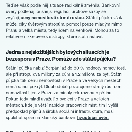
Teď se však podle něj situace radikálně změnila. Bankovní
úvěry podléhají přísnější regulaci, úrokové sazby se
zvyšují,
ceny nemovitostí strmě rostou
. Státní půjčka však
může, díky úvěrovým stropům, pomoci pouze mladým mimo
Prahu a velká města, tedy lidem na venkově. Mohou za to
relativně nízké úvěrové stropy, které stát nastavil.
Jedna z nejsložitějších bytových situacích je
bezesporu v Praze. Pomůže zde státní půjčka?
Státní půjčka nabízí čerpání až do 80 % hodnoty nemovitosti,
ale při stropu dva miliony za dům a 1,2 milionu za byt. Státní
půjčka tak cenu nemovitostí v Praze a ve velkých městech
nemá šanci pokrýt. Dlouhodobě pozorujeme strmý růst cen
nemovitostí, jen v Praze za minulý rok rovnou o pětinu.
Pokud tedy mladí uvažují o bydlení v Praze a velkých
městech, kde je větší nabídka pracovních míst, tím i vyšší
předpoklad příjmů a široká sociální infrastruktura, musí
spoléhat spíše na klasický bankovní
hypoteční úvěr.