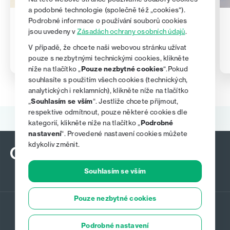
a podobné technologie (společně též „cookies“).
Podrobné informace o používání souborů cookies
14. 10. 2025
jsou uvedeny v
Zásadách ochrany osobních údajů
.
Chytrý Honza se mění na EFEKTA Brokerpool
V případě, že chcete naši webovou stránku užívat
pouze s nezbytnými technickými cookies, klikněte
níže na tlačítko „
Pouze nezbytné cookies
“.Pokud
souhlasíte s použitím všech cookies (technických,
analytických i reklamních), klikněte níže na tlačítko
„
Souhlasím se vším
“. Jestliže chcete přijmout,
respektive odmítnout, pouze některé cookies dle
kategorií, klikněte níže na tlačítko „
Podrobné
nastavení
“. Provedené nastavení cookies můžete
kdykoliv změnit.
Souhlasím se vším
Pouze nezbytné cookies
Pojištění
Podrobné nastavení