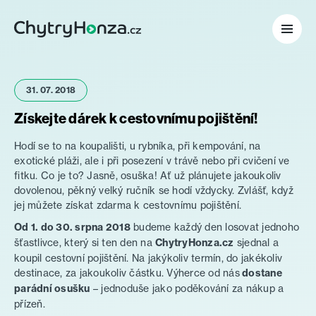
Pojištění
31. 07. 2018
Hypotéka
Získejte dárek k cestovnímu pojištění!
Investice
Hodí se to na koupališti, u rybníka, při kempování, na
exotické pláži, ale i při posezení v trávě nebo při cvičení ve
fitku. Co je to? Jasně, osuška! Ať už plánujete jakoukoliv
Penze
dovolenou, pěkný velký ručník se hodí vždycky. Zvlášť, když
jej můžete získat zdarma k cestovnímu pojištění.
Blog
Od 1. do 30. srpna 2018
budeme každý den losovat jednoho
šťastlivce, který si ten den na
ChytryHonza.cz
sjednal a
O nás
koupil cestovní pojištění. Na jakýkoliv termín, do jakékoliv
destinace, za jakoukoliv částku. Výherce od nás
dostane
parádní osušku
– jednoduše jako poděkování za nákup a
přízeň.
Pro klienty