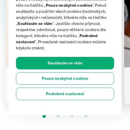
níže na tlačítko „
Pouze nezbytné cookies
“.Pokud
souhlasíte s použitím všech cookies (technických,
analytických i reklamních), klikněte níže na tlačítko
„
Souhlasím se vším
“. Jestliže chcete přijmout,
respektive odmítnout, pouze některé cookies dle
kategorií, klikněte níže na tlačítko „
Podrobné
nastavení
“. Provedené nastavení cookies můžete
kdykoliv změnit.
Souhlasím se vším
14. 10. 2025
Pouze nezbytné cookies
Chytrý Honza se mění na EFEKTA Brokerpool
Podrobné nastavení