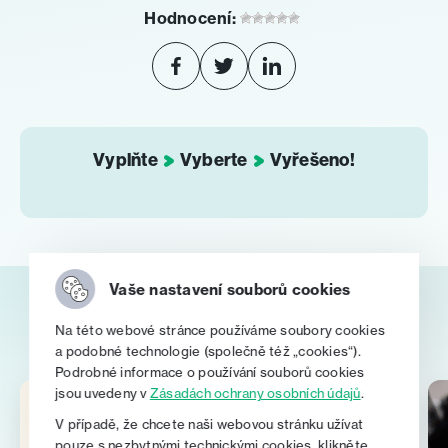
Hodnocení:
Vyplňte
Vyberte
Vyřešeno!
Vaše nastavení souborů cookies
Z našeho blogu
Na této webové stránce používáme soubory cookies
a podobné technologie (společně též „cookies“).
Podrobné informace o používání souborů cookies
jsou uvedeny v
Zásadách ochrany osobních údajů
.
V případě, že chcete naši webovou stránku užívat
pouze s nezbytnými technickými cookies, klikněte