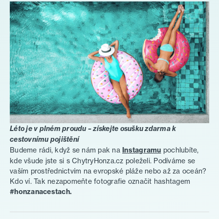
Pro poradce
Léto je v plném proudu – získejte osušku zdarma k
cestovnímu pojištění
Budeme rádi, když se nám pak na
Instagramu
pochlubíte,
kde všude jste si s ChytryHonza.cz poleželi. Podíváme se
vaším prostřednictvím na evropské pláže nebo až za oceán?
Kdo ví. Tak nezapomeňte fotografie označit hashtagem
#honzanacestach.